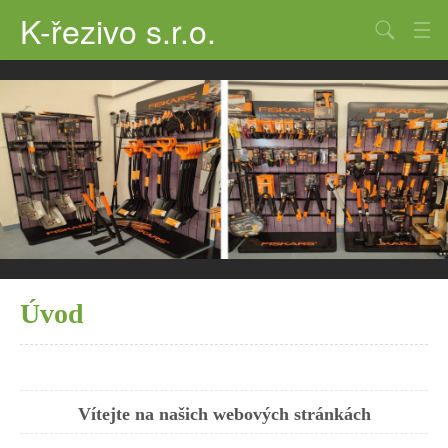
K-řezivo s.r.o.
Úvod
Kontakt
CENÍK ŘEZIVA
Spojovací materiál
Ostatní sortiment
Barvy na dřevo
Úvod
Výrobky ze dřeva
Vítejte na našich webových stránkách