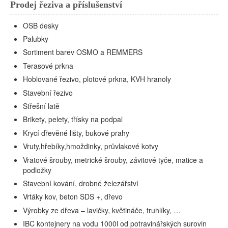
Prodej řeziva a příslušenství
OSB desky
Palubky
Sortiment barev OSMO a REMMERS
Terasové prkna
Hoblované řezivo, plotové prkna, KVH hranoly
Stavební řezivo
Střešní latě
Brikety, pelety, třísky na podpal
Krycí dřevěné lišty, bukové prahy
Vruty,hřebíky,hmoždinky, průvlakové kotvy
Vratové šrouby, metrické šrouby, závitové tyče, matice a
podložky
Stavební kování, drobné železářství
Vrtáky kov, beton SDS +, dřevo
Výrobky ze dřeva – lavičky, květináče, truhlíky, …
IBC kontejnery na vodu 1000l od potravinářských surovin